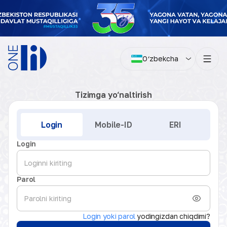
O‘zbekcha
Tizimga yo‘naltirish
Kirish
Login
Mobile-ID
ERI
Login
Parol
Login yoki parol
yodingizdan chiqdimi?