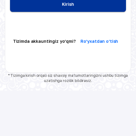
Kirish
Tizimda akkauntingiz yo‘qmi?
Ro‘yxatdan o‘tish
* Tizimga kirish orqali siz shaxsiy ma‘lumotlaringizni ushbu tizimga
uzatishga rozilik bildirasiz.