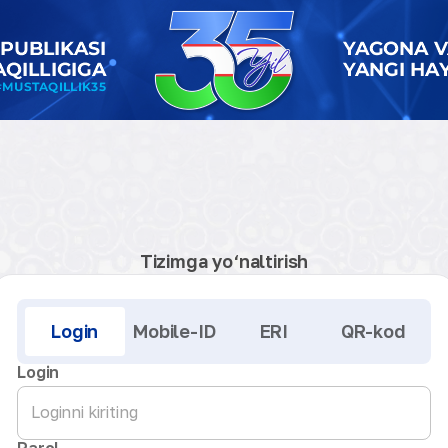
Tizimga yo‘naltirish
Kirish
Login
Mobile-ID
ERI
QR-kod
Login
Parol