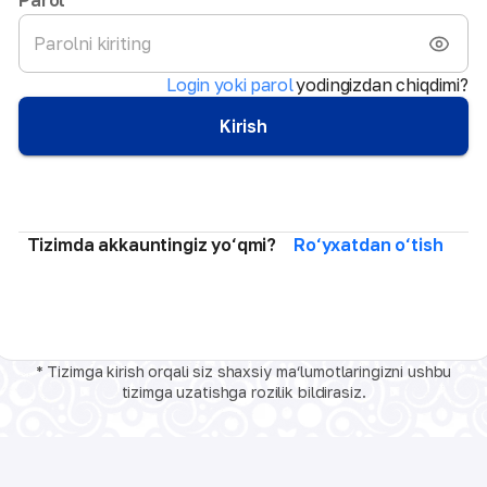
Login yoki parol
yodingizdan chiqdimi?
Kirish
Tizimda akkauntingiz yo‘qmi?
Ro‘yxatdan o‘tish
* Tizimga kirish orqali siz shaxsiy ma‘lumotlaringizni ushbu
tizimga uzatishga rozilik bildirasiz.