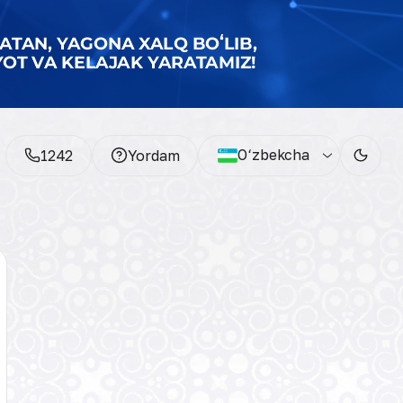
O‘zbekcha
1242
Yordam