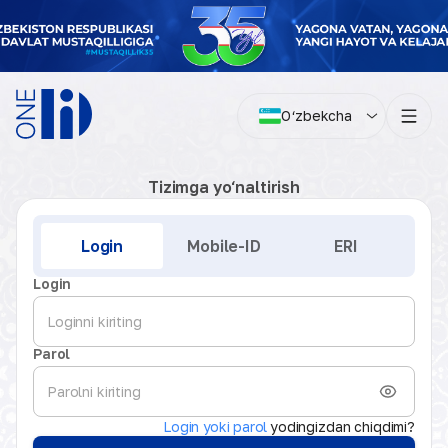
O‘zbekcha
Tizimga yo‘naltirish
Kirish
Login
Mobile-ID
ERI
Login
Parol
Login yoki parol
yodingizdan chiqdimi?