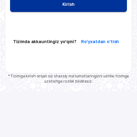
Kirish
Tizimda akkauntingiz yo‘qmi?
Ro‘yxatdan o‘tish
* Tizimga kirish orqali siz shaxsiy ma‘lumotlaringizni ushbu tizimga
uzatishga rozilik bildirasiz.