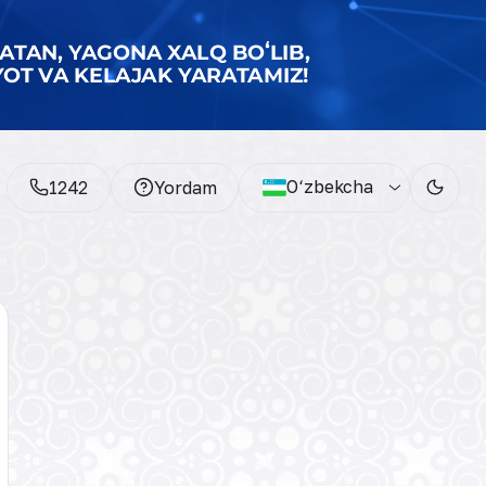
O‘zbekcha
1242
Yordam