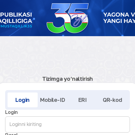
Tizimga yo‘naltirish
Kirish
Login
Mobile-ID
ERI
QR-kod
Login
Parol