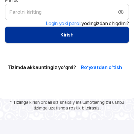
Login yoki parol
yodingizdan chiqdimi?
Kirish
Tizimda akkauntingiz yo‘qmi?
Ro‘yxatdan o‘tish
* Tizimga kirish orqali siz shaxsiy ma‘lumotlaringizni ushbu
tizimga uzatishga rozilik bildirasiz.