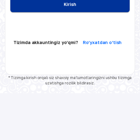
Kirish
Tizimda akkauntingiz yo‘qmi?
Ro‘yxatdan o‘tish
* Tizimga kirish orqali siz shaxsiy ma‘lumotlaringizni ushbu tizimga
uzatishga rozilik bildirasiz.