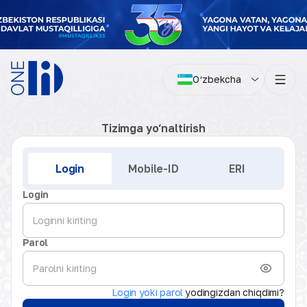
O‘zbekcha
Tizimga yo‘naltirish
Kirish
Login
Mobile-ID
ERI
Login
Parol
Login yoki parol
yodingizdan chiqdimi?