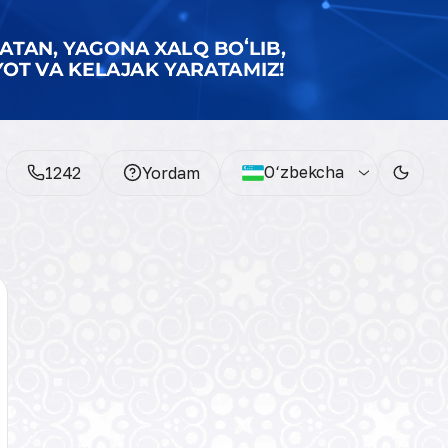
O‘zbekcha
1242
Yordam