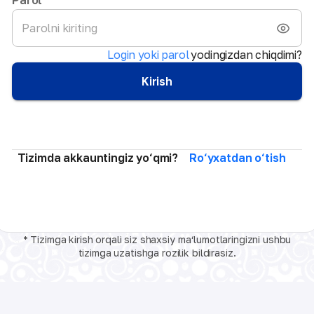
Login yoki parol
yodingizdan chiqdimi?
Kirish
Tizimda akkauntingiz yo‘qmi?
Ro‘yxatdan o‘tish
* Tizimga kirish orqali siz shaxsiy ma‘lumotlaringizni ushbu
tizimga uzatishga rozilik bildirasiz.