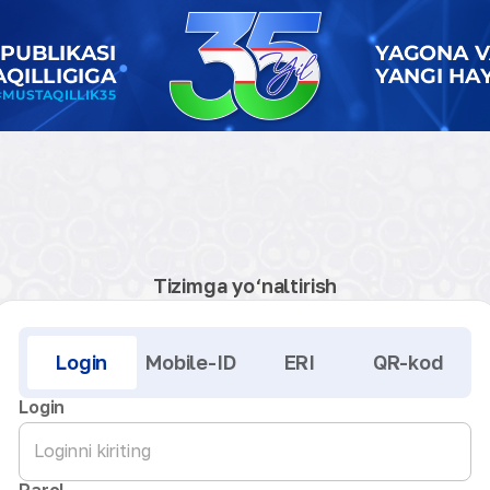
Tizimga yo‘naltirish
Kirish
Login
Mobile-ID
ERI
QR-kod
Login
Parol