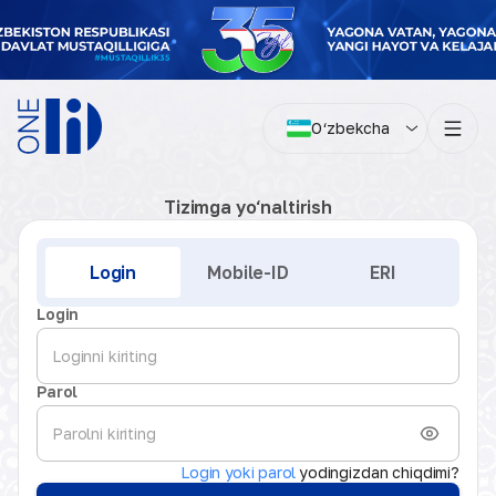
O‘zbekcha
Tizimga yo‘naltirish
Kirish
Login
Mobile-ID
ERI
Login
Parol
Login yoki parol
yodingizdan chiqdimi?