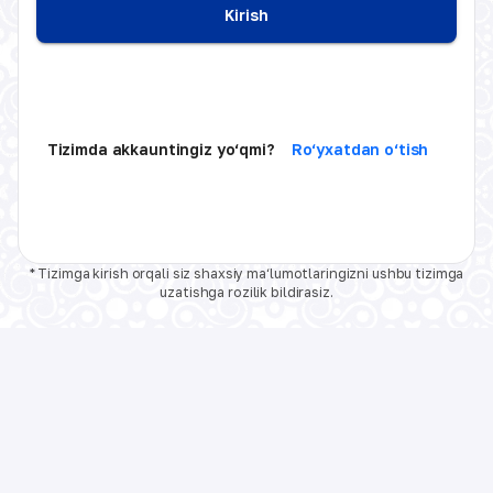
Kirish
Tizimda akkauntingiz yo‘qmi?
Ro‘yxatdan o‘tish
* Tizimga kirish orqali siz shaxsiy ma‘lumotlaringizni ushbu tizimga
uzatishga rozilik bildirasiz.