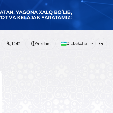
O‘zbekcha
1242
Yordam