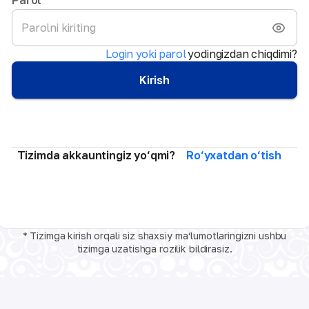
Login yoki parol
yodingizdan chiqdimi?
Kirish
Tizimda akkauntingiz yo‘qmi?
Ro‘yxatdan o‘tish
* Tizimga kirish orqali siz shaxsiy ma‘lumotlaringizni ushbu
tizimga uzatishga rozilik bildirasiz.