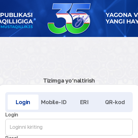
Tizimga yo‘naltirish
Kirish
Login
Mobile-ID
ERI
QR-kod
Login
Parol