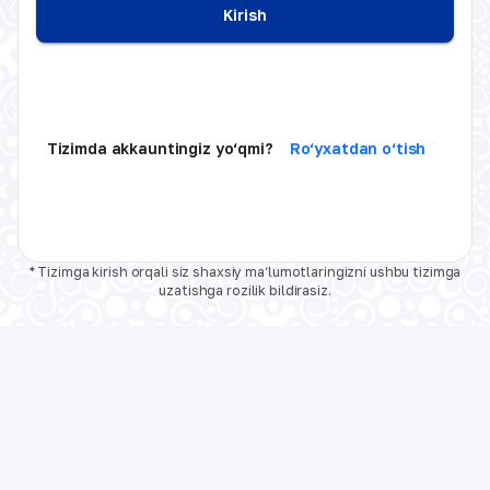
Kirish
Tizimda akkauntingiz yo‘qmi?
Ro‘yxatdan o‘tish
* Tizimga kirish orqali siz shaxsiy ma‘lumotlaringizni ushbu tizimga
uzatishga rozilik bildirasiz.