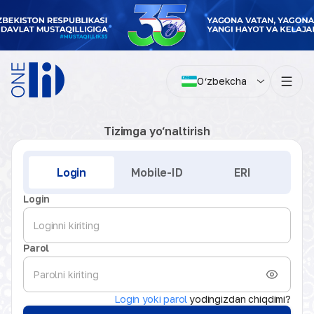
O‘zbekcha
Tizimga yo‘naltirish
Kirish
Login
Mobile-ID
ERI
Login
Parol
Login yoki parol
yodingizdan chiqdimi?