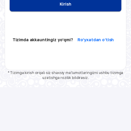
Kirish
Tizimda akkauntingiz yo‘qmi?
Ro‘yxatdan o‘tish
* Tizimga kirish orqali siz shaxsiy ma‘lumotlaringizni ushbu tizimga
uzatishga rozilik bildirasiz.