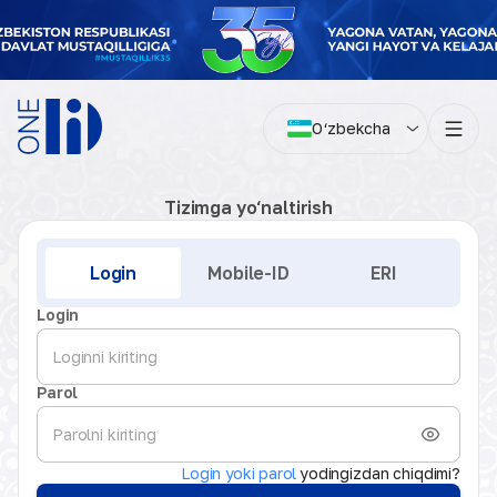
O‘zbekcha
Tizimga yo‘naltirish
Kirish
Login
Mobile-ID
ERI
Login
Parol
Login yoki parol
yodingizdan chiqdimi?