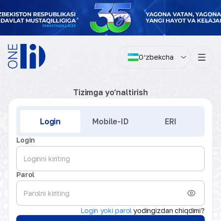
O‘zbekcha
Tizimga yo‘naltirish
Kirish
Login
Mobile-ID
ERI
Login
Parol
Login yoki parol
yodingizdan chiqdimi?