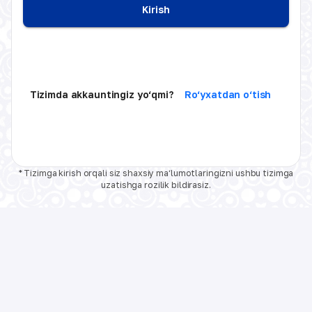
Kirish
Tizimda akkauntingiz yo‘qmi?
Ro‘yxatdan o‘tish
* Tizimga kirish orqali siz shaxsiy ma‘lumotlaringizni ushbu tizimga
uzatishga rozilik bildirasiz.