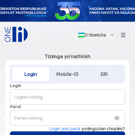
O‘zbekcha
Tizimga yo‘naltirish
Kirish
Login
Mobile-ID
ERI
Login
Parol
Login yoki parol
yodingizdan chiqdimi?