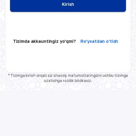
Kirish
Tizimda akkauntingiz yo‘qmi?
Ro‘yxatdan o‘tish
* Tizimga kirish orqali siz shaxsiy ma‘lumotlaringizni ushbu tizimga
uzatishga rozilik bildirasiz.