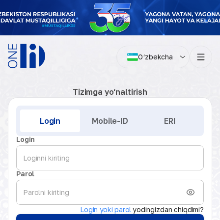
O‘zbekcha
Tizimga yo‘naltirish
Kirish
Login
Mobile-ID
ERI
Login
Parol
Login yoki parol
yodingizdan chiqdimi?