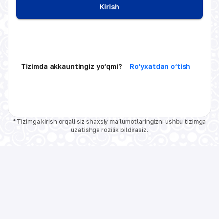
Kirish
Tizimda akkauntingiz yo‘qmi?
Ro‘yxatdan o‘tish
* Tizimga kirish orqali siz shaxsiy ma‘lumotlaringizni ushbu tizimga
uzatishga rozilik bildirasiz.