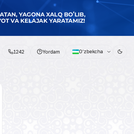
O‘zbekcha
1242
Yordam