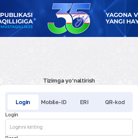
Tizimga yo‘naltirish
Kirish
Login
Mobile-ID
ERI
QR-kod
Login
Parol