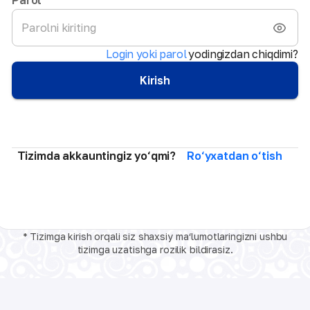
Login yoki parol
yodingizdan chiqdimi?
Kirish
Tizimda akkauntingiz yo‘qmi?
Ro‘yxatdan o‘tish
* Tizimga kirish orqali siz shaxsiy ma‘lumotlaringizni ushbu
tizimga uzatishga rozilik bildirasiz.