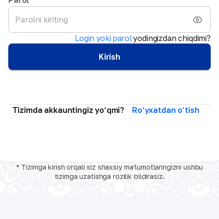
Login yoki parol
yodingizdan chiqdimi?
Kirish
Tizimda akkauntingiz yo‘qmi?
Ro‘yxatdan o‘tish
* Tizimga kirish orqali siz shaxsiy ma‘lumotlaringizni ushbu
tizimga uzatishga rozilik bildirasiz.