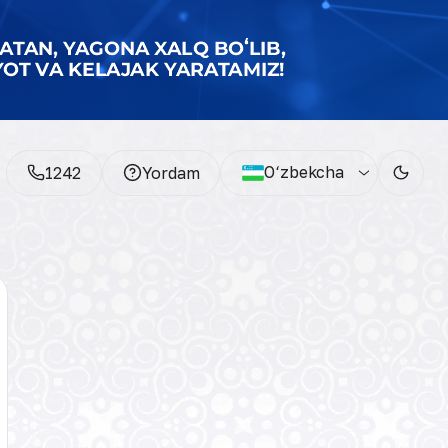
O‘zbekcha
1242
Yordam