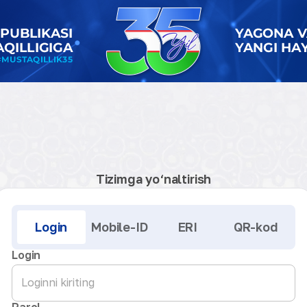
Tizimga yo‘naltirish
Kirish
Login
Mobile-ID
ERI
QR-kod
Login
Parol