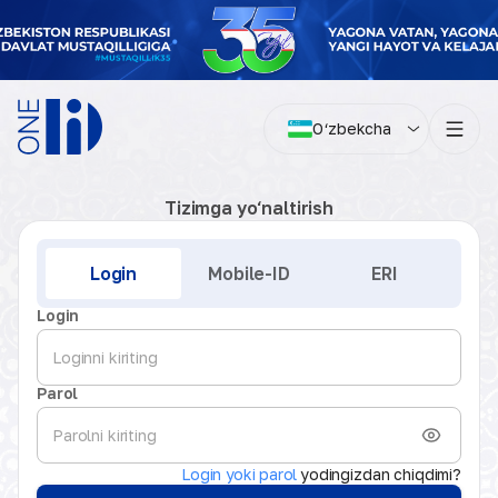
O‘zbekcha
Tizimga yo‘naltirish
Kirish
Login
Mobile-ID
ERI
Login
Parol
Login yoki parol
yodingizdan chiqdimi?