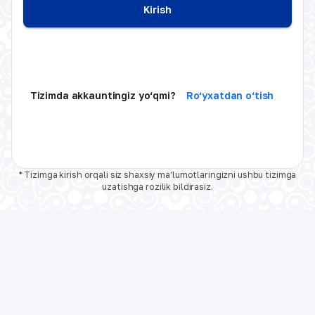
Kirish
Tizimda akkauntingiz yo‘qmi?
Ro‘yxatdan o‘tish
* Tizimga kirish orqali siz shaxsiy ma‘lumotlaringizni ushbu tizimga
uzatishga rozilik bildirasiz.