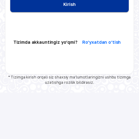
Kirish
Tizimda akkauntingiz yo‘qmi?
Ro‘yxatdan o‘tish
* Tizimga kirish orqali siz shaxsiy ma‘lumotlaringizni ushbu tizimga
uzatishga rozilik bildirasiz.