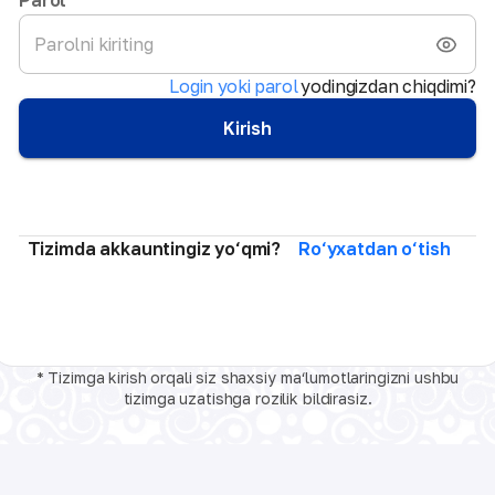
Login yoki parol
yodingizdan chiqdimi?
Kirish
Tizimda akkauntingiz yo‘qmi?
Ro‘yxatdan o‘tish
* Tizimga kirish orqali siz shaxsiy ma‘lumotlaringizni ushbu
tizimga uzatishga rozilik bildirasiz.