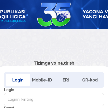
Tizimga yo‘naltirish
Kirish
Login
Mobile-ID
ERI
QR-kod
Login
Parol