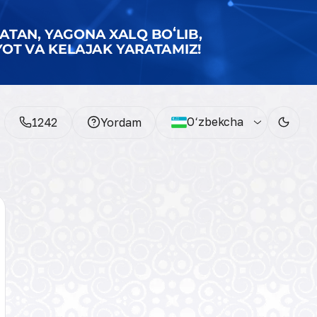
O‘zbekcha
1242
Yordam