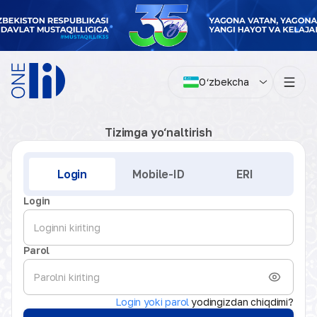
O‘zbekcha
Tizimga yo‘naltirish
Kirish
Login
Mobile-ID
ERI
Login
Parol
Login yoki parol
yodingizdan chiqdimi?