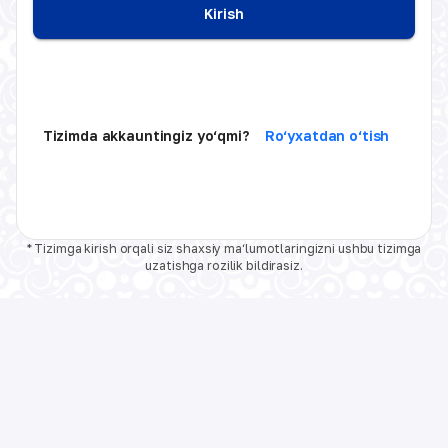
Kirish
Tizimda akkauntingiz yo‘qmi?
Ro‘yxatdan o‘tish
* Tizimga kirish orqali siz shaxsiy ma‘lumotlaringizni ushbu tizimga
uzatishga rozilik bildirasiz.