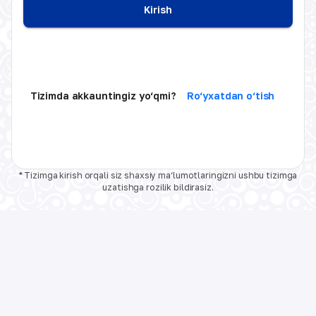
Kirish
Tizimda akkauntingiz yo‘qmi?
Ro‘yxatdan o‘tish
* Tizimga kirish orqali siz shaxsiy ma‘lumotlaringizni ushbu tizimga
uzatishga rozilik bildirasiz.