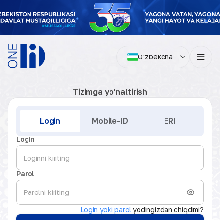
O‘zbekcha
Tizimga yo‘naltirish
Kirish
Login
Mobile-ID
ERI
Login
Parol
Login yoki parol
yodingizdan chiqdimi?