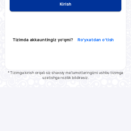
Kirish
Tizimda akkauntingiz yo‘qmi?
Ro‘yxatdan o‘tish
* Tizimga kirish orqali siz shaxsiy ma‘lumotlaringizni ushbu tizimga
uzatishga rozilik bildirasiz.