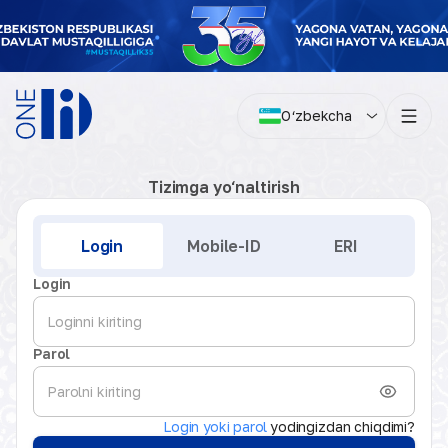
O‘zbekcha
Tizimga yo‘naltirish
Kirish
Login
Mobile-ID
ERI
Login
Parol
Login yoki parol
yodingizdan chiqdimi?