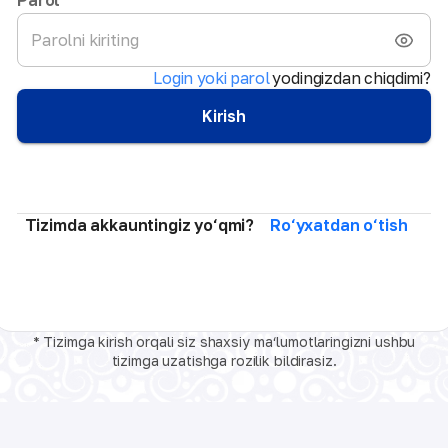
Login yoki parol
yodingizdan chiqdimi?
Kirish
Tizimda akkauntingiz yo‘qmi?
Ro‘yxatdan o‘tish
* Tizimga kirish orqali siz shaxsiy ma‘lumotlaringizni ushbu
tizimga uzatishga rozilik bildirasiz.