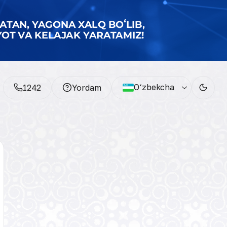
O‘zbekcha
1242
Yordam