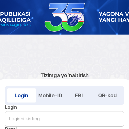
Tizimga yo‘naltirish
Kirish
Login
Mobile-ID
ERI
QR-kod
Login
Parol