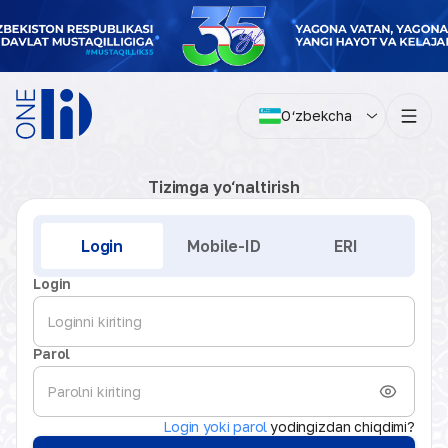
O‘zbekcha
Tizimga yo‘naltirish
Kirish
Login
Mobile-ID
ERI
Login
Parol
Login yoki parol
yodingizdan chiqdimi?