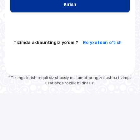
Kirish
Tizimda akkauntingiz yo‘qmi?
Ro‘yxatdan o‘tish
* Tizimga kirish orqali siz shaxsiy ma‘lumotlaringizni ushbu tizimga
uzatishga rozilik bildirasiz.